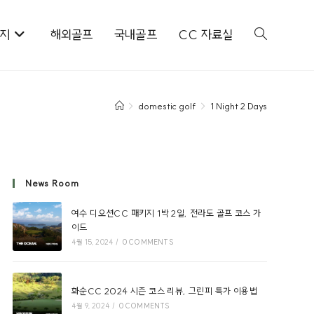
키지
해외골프
국내골프
CC 자료실
>
domestic golf
>
1 Night 2 Days
News Room
여수 디오션CC 패키지 1박 2일, 전라도 골프 코스 가
이드
4월 15, 2024
/
0 COMMENTS
화순CC 2024 시즌 코스 리뷰, 그린피 특가 이용법
4월 9, 2024
/
0 COMMENTS