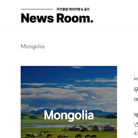
Mongolia
M
해
년
4