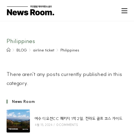
Philippines
>
BLOG
>
airline ticket
>
Philippines
There aren't any posts currently published in this
category.
News Room
여수 디오션CC 패키지 1박 2일, 전라도 골프 코스 가이드
4월 15, 2024
/
0 COMMENTS